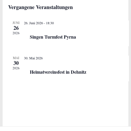
Datum
Ans
Suche
Vergangene Veranstaltungen
wählen.
Nav
und
Ansicht
JUNI
26. Juni 2026 - 18:30
26
Navigat
2026
Singen Turmfest Pyrna
MAI
30. Mai 2026
30
2026
Heimatvereinsfest in Dehnitz