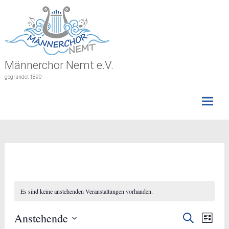
Skip
to
content
Männerchor Nemt e.V.
gegründet 1890
Es sind keine anstehenden Veranstaltungen vorhanden.
Veranst
Anstehende
Ver
Suche
Liste